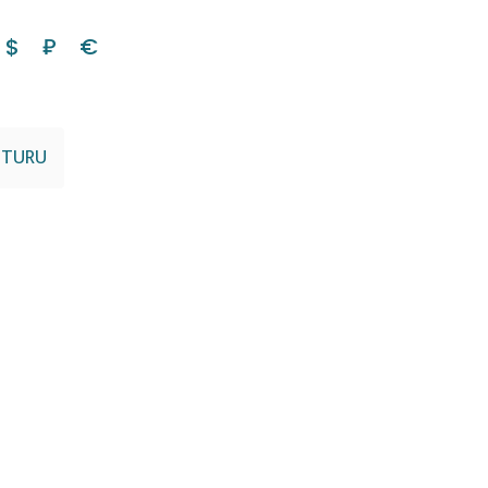
$
₽
€
 TURU
Next