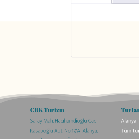
CRK Turizm
Turla
Saray Mah. Hacıhamdioğlu Cad.
Alanya
Kasapoğlu Apt. No:17/A, Alanya,
Tüm tur