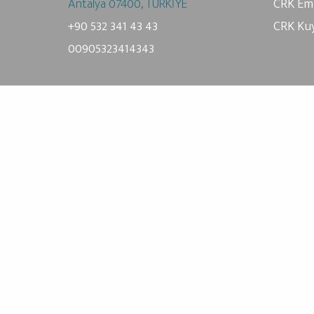
Antalya 07400, TÜRKİYE
CRK Em
+90 532 341 43 43
CRK Ku
00905323414343