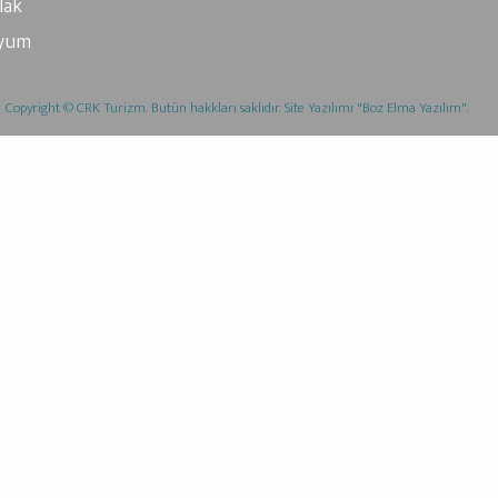
lak
yum
Copyright © CRK Turizm. Butün hakkları saklıdır. Site Yazılımı "Boz Elma Yazılım".